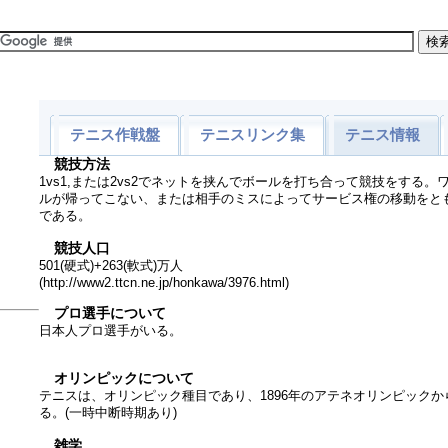
テニス作戦盤
テニスリンク集
テニス情報
競技方法
1vs1,または2vs2でネットを挟んでボールを打ち合って競技をする
ルが帰ってこない、または相手のミスによってサービス権の移動をと
である。
競技人口
501(硬式)+263(軟式)万人
(http://www2.ttcn.ne.jp/honkawa/3976.html)
プロ選手について
日本人プロ選手がいる。
オリンピックについて
テニスは、オリンピック種目であり、1896年のアテネオリンピック
る。(一時中断時期あり)
雑学