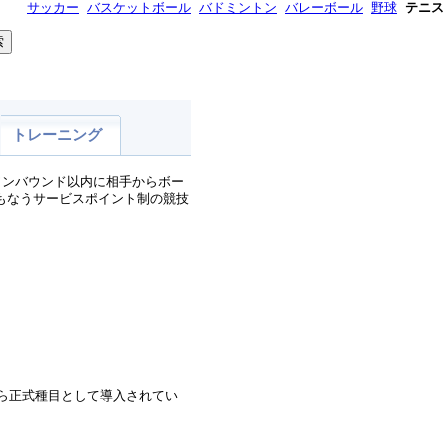
サッカー
バスケットボール
バドミントン
バレーボール
野球
テニス
トレーニング
。ワンバウンド以内に相手からボー
もなうサービスポイント制の競技
から正式種目として導入されてい