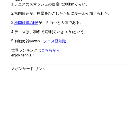
1.テニスのスマッシュの速度は200kmくらい。
2.松岡修造が、痙攣を起こしたためにルールが加えられた。
3.
松岡修造のHP
が、面白いと人気である。
4.テニスは、和名で庭球(ていきゅう)という。
5.お勧め雑学web
テニス豆知識
世界ランキングは
こちらから
enjoy tennis！
スポンサード リンク